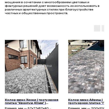
мощения в сочетании с многообразием цветовых и
фактурных решений дает возможность их использовать в
различных архитектурных стилях при благоустройстве
частных и общественных пространств.
Колор-микс Хаски | тротуарная
Колор-микс Айриш |
плитка "Квантум 40мм" |
тротуарная плитка "Пет
Гладкая
40мм" | Гладкая
Размер, мм — 57х77х87х40,
Размер, мм — 200x100x