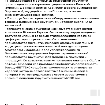
✔ Первый расцвет мостовых из природной брусчатки
происходил еще во времена существования Римской
Империи. До наших времен «дожила» дорога, вымощенная
брусчаткой, ведущей на холм Палантин, а также
знаменитые мостовые Помпеи.
✔ В городе Високо археологи обнаружили многочисленные
террасы, выложенные брусчаткой, которой около 10-12
тысяч лет!
Распространение брусчатки как искусственного камня
началось в 19 веке в Европе. Эталоном культуры мощения
тротуаров и улиц в то время стала Голландия, где из-за
дефицита природного камня было налажено
производство брусчатки из песка, обожженной глины и
воды для строительства мостовой между городами
Амстердам и Харлем. После успеха голландцев
близлежащие государства Европы переняли способ
производства брусчатки для дорожных покрытий и
площадей. Со временем плитка появилась сначала в США, а
потом и в России, где приобрела небывалую популярность.
Завод «БЕТТЕКС» рад быть причастным к производству
изделий, которые оставляют такой значимый след в
истории. И готов предложить в своем ассортименте
элемент мощения «Брусчатка» высотой 100 мм.