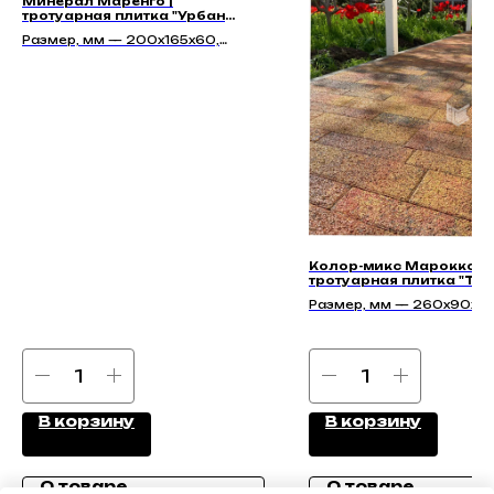
Минерал Маренго |
тротуарная плитка "Урбан
60мм" | Гладкая
Размер, мм — 200х165х60,
250х165х60, 295х200х60,
350х165х60
Колор-микс Марокко |
тротуарная плитка "Та
70мм" | Гладкая
Размер, мм — 260х90х70
351х90х70, 428х90х70,
455х142х70, 584х142х70
В корзину
В корзину
О товаре
О товаре