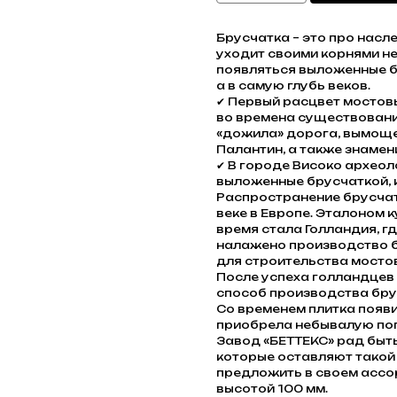
Брусчатка – это про насл
уходит своими корнями не
появляться выложенные бр
а в самую глубь веков.
✔ Первый расцвет мостов
во времена существовани
«дожила» дорога, вымоще
Палантин, а также знаме
✔ В городе Високо архео
выложенные брусчаткой, к
Распространение брусчатк
веке в Европе. Эталоном 
время стала Голландия, г
налажено производство б
для строительства мосто
После успеха голландцев
способ производства бру
Со временем плитка появил
приобрела небывалую по
Завод «БЕТТЕКС» рад быть
которые оставляют такой 
предложить в своем ассо
высотой 100 мм.