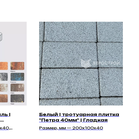
ль |
Белый | тротуарная плитка
"Петра 40мм" | Гладкая
ладкая
х40,
Размер, мм — 200x100x40
87х40