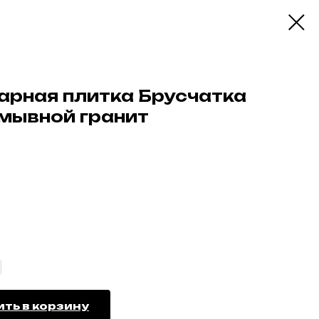
уарная плитка Брусчатка
омывной гранит
ть в корзину