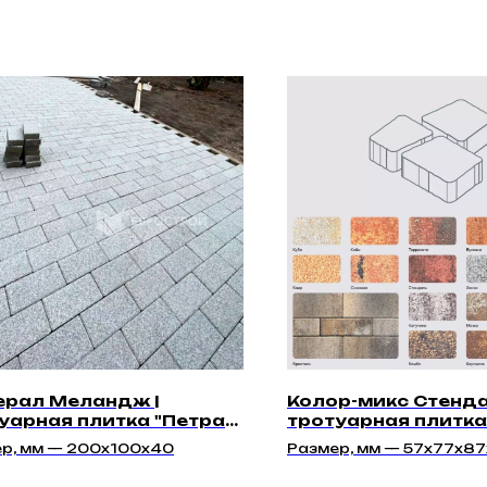
рал Меландж |
Колор-микс Стенда
уарная плитка "Петра
тротуарная плитка
м"
"Квантум 40мм" | Г
р, мм — 200x100x40
Размер, мм — 57х77х87
77х97х87х40, 97х117х