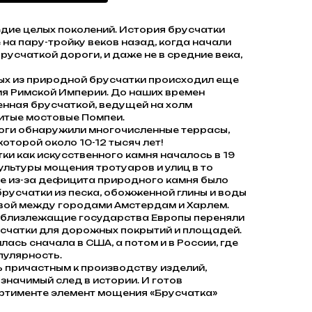
едие целых поколений. История брусчатки
 на пару-тройку веков назад, когда начали
усчаткой дороги, и даже не в средние века,
ых из природной брусчатки происходил еще
я Римской Империи. До наших времен
нная брусчаткой, ведущей на холм
нитые мостовые Помпеи.
логи обнаружили многочисленные террасы,
оторой около 10-12 тысяч лет!
и как искусственного камня началось в 19
культуры мощения тротуаров и улиц в то
де из-за дефицита природного камня было
русчатки из песка, обожженной глины и воды
вой между городами Амстердам и Харлем.
 близлежащие государства Европы переняли
счатки для дорожных покрытий и площадей.
ась сначала в США, а потом и в России, где
пулярность.
 причастным к производству изделий,
значимый след в истории. И готов
ртименте элемент мощения «Брусчатка»