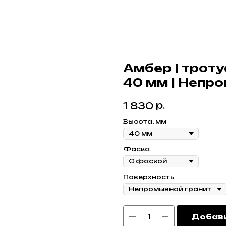
Амбер | трот
40 мм | Непр
р.
1 830
Высота, мм
Фаска
Поверхность
Добави