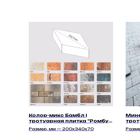
Колор-микс Бамбл |
Мине
тротуарная плитка "Ромбус
трот
70мм" | Гладкая
40м
Размер, мм — 200х340х70
Разме