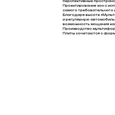
перспективные пространс
Проектирование зон с ис
самого требовательного ц
Благодаря высоте «Мульт
и регулярную автомобиль
возможность мощения как
Производство мультиформ
Плиты сочетаются с форма