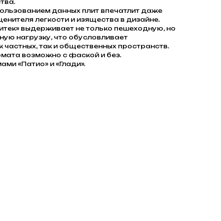
тва.
пользованием данных плит впечатлит даже
енителя легкости и изящества в дизайне.
итек» выдерживает не только пешеходную, но
ную нагрузку, что обусловливает
 частных, так и общественных пространств.
ата возможно с фаской и без.
ми «Патио» и «Глади».