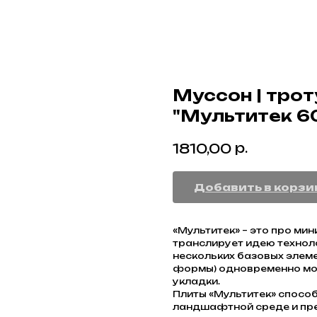
Муссон | трот
"Мультитек 60
р.
1810,00
Добавить в корзи
«Мультитек» – это про ми
транслирует идею технол
нескольких базовых элем
формы) одновременно мо
укладки.
Плиты «Мультитек» спосо
ландшафтной среде и пре