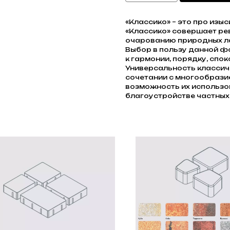
«Классико» – это про изы
«Классико» совершает ре
очарованию природных 
Выбор в пользу данной ф
к гармонии, порядку, спок
Универсальность класси
сочетании с многообрази
возможность их использов
благоустройстве частных