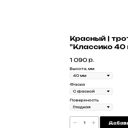
Красный | тро
"Классико 40 
р.
1 090
Высота, мм
Фаска
Поверхность
Добави