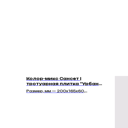
Колор-микс Сансет |
тротуарная плитка "Урбан
60мм" | Гладкая
Размер, мм — 200х165х60,
250х165х60, 295х200х60,
350х165х60