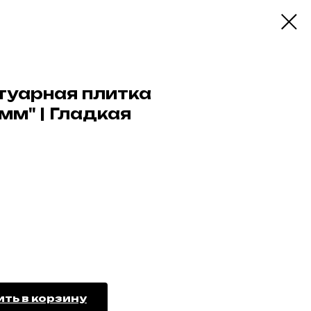
туарная плитка
мм" | Гладкая
ть в корзину