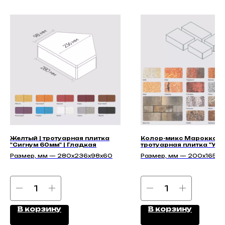
Желтый | тротуарная плитка
Колор-микс Марокко |
"Сигнум 60мм" | Гладкая
тротуарная плитка "Ур
60мм" | Гладкая
Размер, мм — 280х236х98х60
Размер, мм — 200х165х6
250х165х60, 295х200х60
350х165х60
В корзину
В корзину