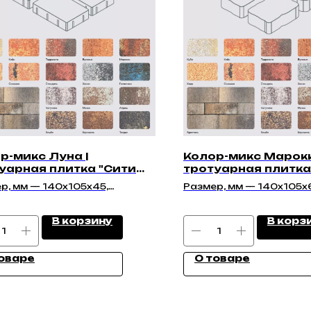
р-микс Луна |
Колор-микс Марокк
уарная плитка "Сити
тротуарная плитка
" | Гладкая
"Беганит 60мм" | Г
р, мм — 140х105х45,
Размер, мм — 140х105х
40х45, 140х140х45,
210х140х60, 140х140х6
40х45
175х140х60
В корзину
В корз
оваре
О товаре