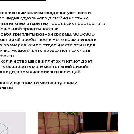
заложен символизм создания уютного и
го индивидуального дизайна частных
 и стильных открытых городских пространств
держанной практичностью.
 себя три плиты разной формы: 300х300,
авная её особенность – это возможность
 размеров как по отдельности, так и для
унка мощения, что позволяет получать
фекты.
количество швов в плитах «Патио» дает
ть создавать монументальный дизайн
ощади, в том числе испытывающей
тся с инертными и мелкоштучными
елями.