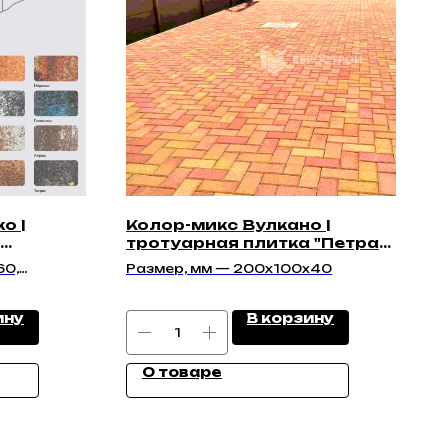
о |
Колор-микс Вулкано |
тротуарная плитка "Петра
ладкая
40мм" | Гладкая
60,
Размер, мм — 200x100x40
0,
ину
В корзину
О товаре