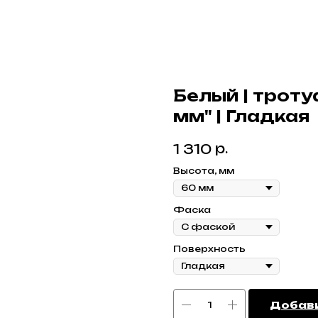
Белый | троту
мм" | Гладкая
р.
1 310
Высота, мм
Фаска
Поверхность
Добави