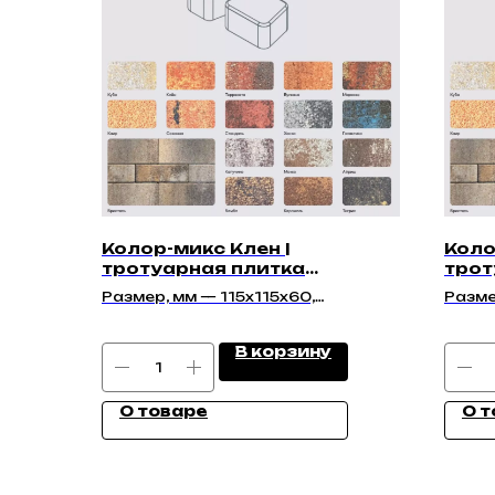
Колор-микс Клен |
Коло
тротуарная плитка
трот
"Классико 60мм" | Гладкая
45мм
Размер, мм — 115х115х60,
Разме
115х91х60, 86х83х60
210х1
175х1
В корзину
О товаре
О т