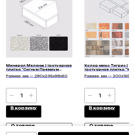
Минерал Меланж | тротуарная
Колор-микс Тигрис |
плитка "Сигнум Премиум
тротуарная плитка "Ур
60мм"
60мм" | Гладкая
Размер, мм — 280х236х98х60
Размер, мм — 200х165х6
250х165х60, 295х200х60
350х165х60
В корзину
В корзину
О товаре
О товаре