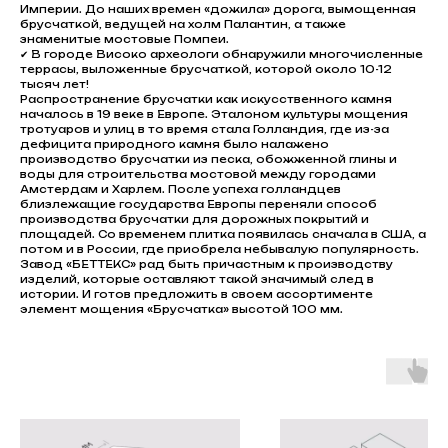
Империи. До наших времен «дожила» дорога, вымощенная
брусчаткой, ведущей на холм Палантин, а также
знаменитые мостовые Помпеи.
✔ В городе Високо археологи обнаружили многочисленные
террасы, выложенные брусчаткой, которой около 10-12
тысяч лет!
Распространение брусчатки как искусственного камня
началось в 19 веке в Европе. Эталоном культуры мощения
тротуаров и улиц в то время стала Голландия, где из-за
дефицита природного камня было налажено
производство брусчатки из песка, обожженной глины и
воды для строительства мостовой между городами
Амстердам и Харлем. После успеха голландцев
близлежащие государства Европы переняли способ
производства брусчатки для дорожных покрытий и
площадей. Со временем плитка появилась сначала в США, а
потом и в России, где приобрела небывалую популярность.
Завод «БЕТТЕКС» рад быть причастным к производству
изделий, которые оставляют такой значимый след в
истории. И готов предложить в своем ассортименте
элемент мощения «Брусчатка» высотой 100 мм.