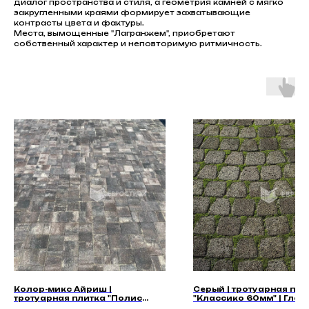
диалог пространства и стиля, а геометрия камней с мягко
закругленными краями формирует захватывающие
контрасты цвета и фактуры.
Места, вымощенные "Лагранжем", приобретают
собственный характер и неповторимую ритмичность.
Колор-микс Айриш |
Серый | тротуарная пли
тротуарная плитка "Полис
"Классико 60мм" | Глад
40мм" | Гладкая