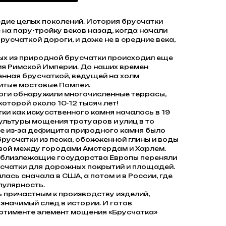
едие целых поколений. История брусчатки
 на пару-тройку веков назад, когда начали
усчаткой дороги, и даже не в средние века,
ых из природной брусчатки происходил еще
я Римской Империи. До наших времен
нная брусчаткой, ведущей на холм
нитые мостовые Помпеи.
логи обнаружили многочисленные террасы,
оторой около 10-12 тысяч лет!
и как искусственного камня началось в 19
культуры мощения тротуаров и улиц в то
де из-за дефицита природного камня было
русчатки из песка, обожженной глины и воды
вой между городами Амстердам и Харлем.
 близлежащие государства Европы переняли
счатки для дорожных покрытий и площадей.
ась сначала в США, а потом и в России, где
пулярность.
 причастным к производству изделий,
значимый след в истории. И готов
ртименте элемент мощения «Брусчатка»