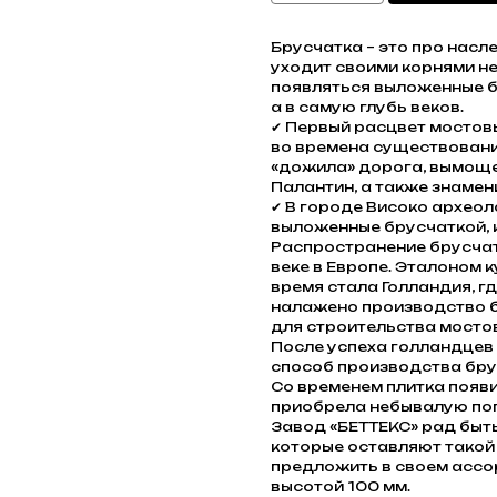
Брусчатка – это про насл
уходит своими корнями не
появляться выложенные бр
а в самую глубь веков.
✔ Первый расцвет мостов
во времена существовани
«дожила» дорога, вымоще
Палантин, а также знаме
✔ В городе Високо архео
выложенные брусчаткой, к
Распространение брусчатк
веке в Европе. Эталоном 
время стала Голландия, г
налажено производство б
для строительства мосто
После успеха голландцев
способ производства бру
Со временем плитка появил
приобрела небывалую по
Завод «БЕТТЕКС» рад быть
которые оставляют такой 
предложить в своем ассо
высотой 100 мм.