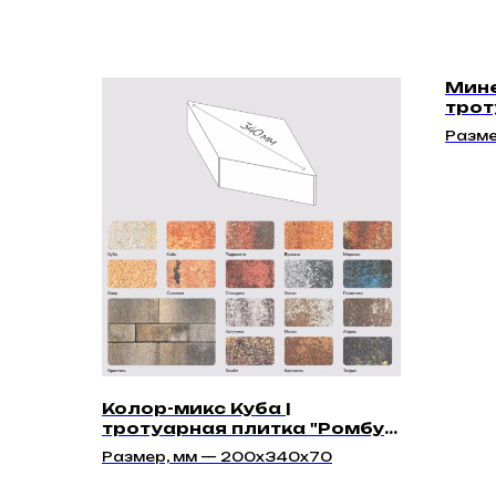
Мине
трот
70м
Разме
351х9
455х1
Колор-микс Куба |
тротуарная плитка "Ромбус
70мм" | Гладкая
Размер, мм — 200х340х70