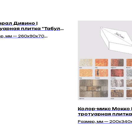
рал Дивино |
уарная плитка "Табула
м"
р, мм — 260х90х70,
0х70, 428х90х70,
42х70, 584х142х70
Колор-микс Мокко 
тротуарная плитка
70мм" | Гладкая
Размер, мм — 200х340