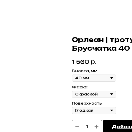
Орлеан | трот
Брусчатка 40 
р.
1 560
Высота, мм
Фаска
Поверхность
Добави