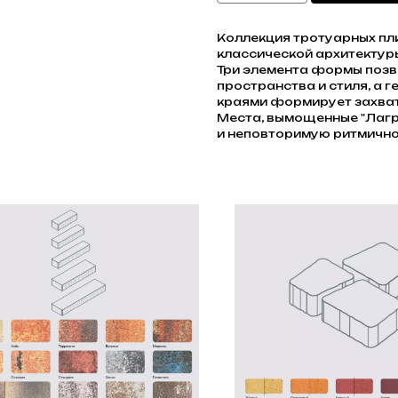
Коллекция тротуарных пли
классической архитектур
Три элемента формы позв
пространства и стиля, а 
краями формирует захва
Места, вымощенные "Лагр
и неповторимую ритмично