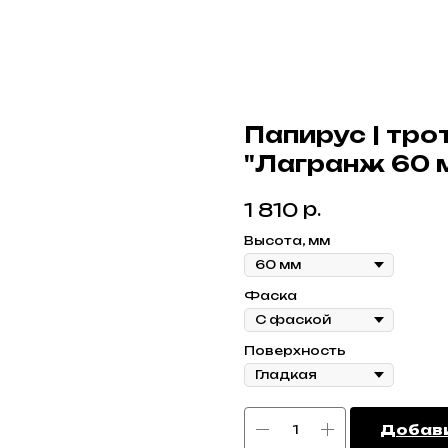
Папирус | тро
"Лагранж 60 м
р.
1 810
Высота, мм
Фаска
Поверхность
Добави