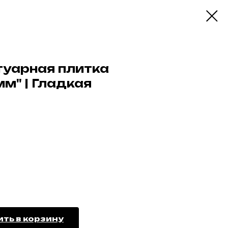
туарная плитка
м" | Гладкая
ть в корзину