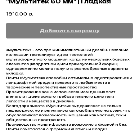
"Мультитек 60 мм" | Гладкая
1810,00
р.
Добавить в корзину
«Мультитек» – это про минималистичный дизайн. Название
коллекции транслирует идею технологий
мультиформатного мощения, когда из нескольких базовых
элементов (квадратной и/или прямоугольной формы)
одновременно можно получить разнообразные варианты
укладки.
Плиты «Мультитек» способны оптимально адаптироваться к
ландшафтной среде и превратить любые места в
творческие и перспективные пространства.
Проектирование зон с использованием данных плит
впечатлит даже самого требовательного ценителя
легкости и изящества в дизайне.
Благодаря высоте «Мультитек» выдерживает не только
пешеходную, но и регулярную автомобильную нагрузку, что
обусловливает возможность мощения как частных, так и
общественных пространств.
Производство мультиформата возможно с фаской и без.
Плиты сочетаются с формами «Патио» и «Глади».