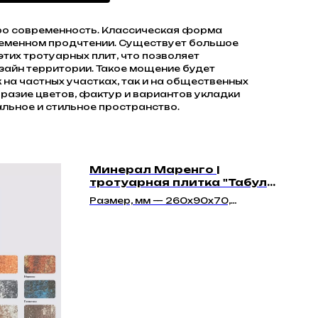
про современность. Классическая форма
ременном продчтении. Существует большое
этих тротуарных плит, что позволяет
зайн территории. Такое мощение будет
 на частных участках, так и на общественных
разие цветов, фактур и вариантов укладки
льное и стильное пространство.
Минерал Маренго |
тротуарная плитка "Табула
70мм"
Размер, мм — 260х90х70,
351х90х70, 428х90х70,
455х142х70, 584х142х70