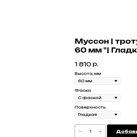
Муссон | трот
60 мм "| Глад
р.
1 810
Высота, мм
Фаска
Поверхность
Добави