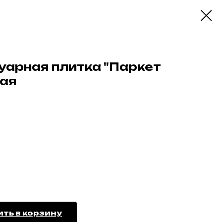
уарная плитка "Паркет
кая
ть в корзину