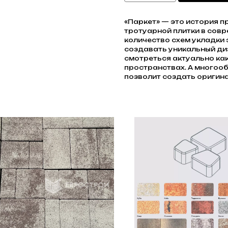
«Паркет» — это история 
тротуарной плитки в сов
количество схем укладки 
создавать уникальный ди
смотреться актуально как
пространствах. А многооб
позволит создать оригина