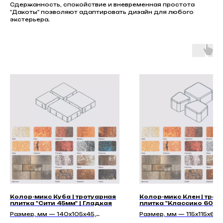
Сдержанность, спокойствие и вневременная простота
"Дакоты" позволяют адаптировать дизайн для любого
экстерьера.
Колор-микс Куба | тротуарная
Колор-микс Клен | трот
плитка "Сити 45мм" | Гладкая
плитка "Классико 60мм"
Гладкая
Размер, мм — 140х105х45,
Размер, мм — 115х115х60,
210х140х45, 140х140х45,
115х91х60, 86х83х60