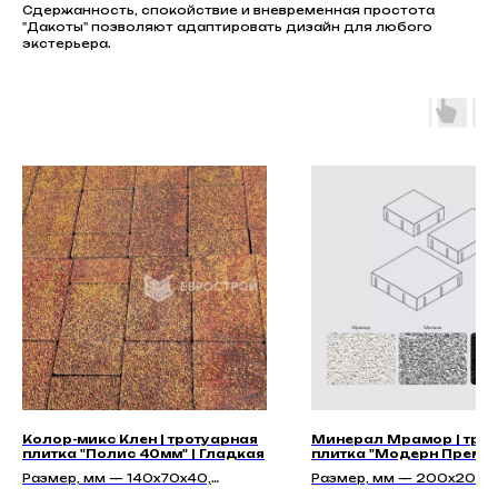
Сдержанность, спокойствие и вневременная простота
"Дакоты" позволяют адаптировать дизайн для любого
экстерьера.
Колор-микс Клен | тротуарная
Минерал Мрамор | тро
плитка "Полис 40мм" | Гладкая
плитка "Модерн Преми
67мм"
Размер, мм — 140х70х40,
Размер, мм — 200x200x6
140х140х40, 210х140х40
200х300х67, 300х300х