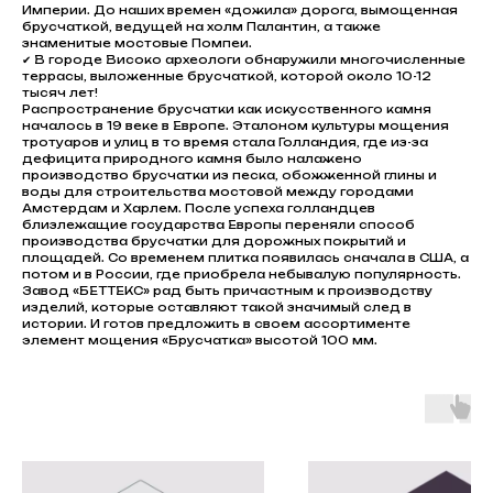
Империи. До наших времен «дожила» дорога, вымощенная
брусчаткой, ведущей на холм Палантин, а также
знаменитые мостовые Помпеи.
✔ В городе Високо археологи обнаружили многочисленные
террасы, выложенные брусчаткой, которой около 10-12
тысяч лет!
Распространение брусчатки как искусственного камня
началось в 19 веке в Европе. Эталоном культуры мощения
тротуаров и улиц в то время стала Голландия, где из-за
дефицита природного камня было налажено
производство брусчатки из песка, обожженной глины и
воды для строительства мостовой между городами
Амстердам и Харлем. После успеха голландцев
близлежащие государства Европы переняли способ
производства брусчатки для дорожных покрытий и
площадей. Со временем плитка появилась сначала в США, а
потом и в России, где приобрела небывалую популярность.
Завод «БЕТТЕКС» рад быть причастным к производству
изделий, которые оставляют такой значимый след в
истории. И готов предложить в своем ассортименте
элемент мощения «Брусчатка» высотой 100 мм.