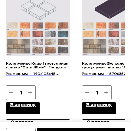
Колор-микс Каир | тротуарная
Колор-микс Вулкано |
плитка "Сити 45мм" | Гладкая
тротуарная плитка "Ле
70мм" | Гладкая
Размер, мм — 140х105х45,
Размер, мм — 570x350x
210х140х45, 140х140х45,
175х140х45
В корзину
В корзину
О товаре
О товаре