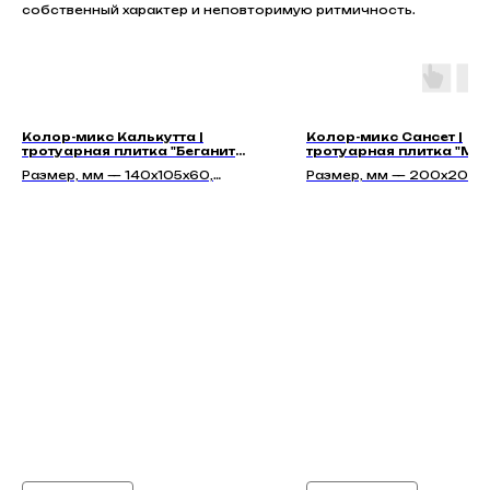
собственный характер и неповторимую ритмичность.
Колор-микс Калькутта |
Колор-микс Сансет |
тротуарная плитка "Беганит
тротуарная плитка "Мо
60мм" | Гладкая
67мм" | Гладкая
Размер, мм — 140х105х60,
Размер, мм — 200x200x6
210х140х60, 140х140х60,
200х300х67, 300х300х
175х140х60