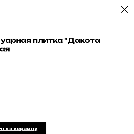
туарная плитка "Дакота
кая
ть в корзину