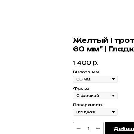
Желтый | тро
60 мм" | Глад
р.
1 400
Высота, мм
Фаска
Поверхность
Добави