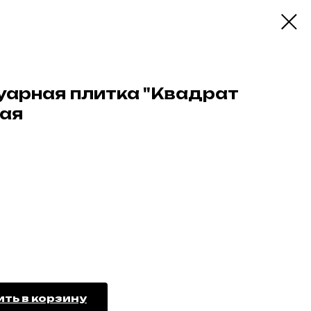
уарная плитка "Квадрат
кая
ть в корзину