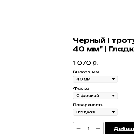
Черный | трот
40 мм" | Глад
р.
1 070
Высота, мм
Фаска
Поверхность
Добави