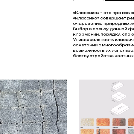
«Классико» – это про изы
«Классико» совершает ре
очарованию природных 
Выбор в пользу данной ф
к гармонии, порядку, спок
Универсальность класси
сочетании с многообрази
возможность их использов
благоустройстве частных