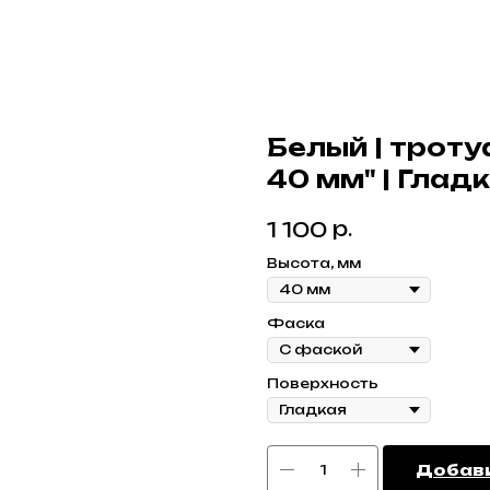
Белый | троту
40 мм" | Глад
р.
1 100
Высота, мм
Фаска
Поверхность
Добави