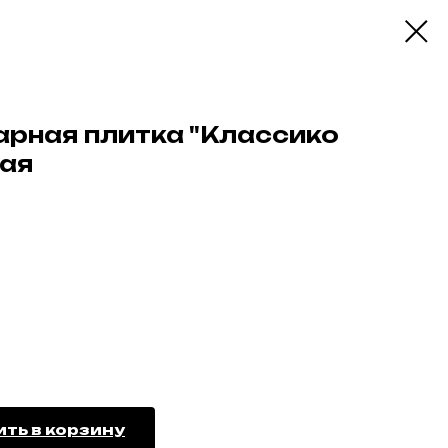
арная плитка "Классико
кая
ть в корзину