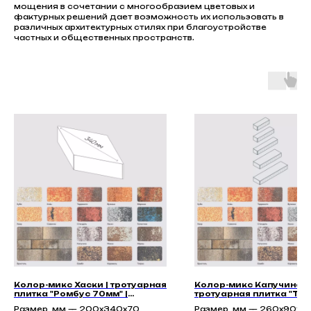
мощения в сочетании с многообразием цветовых и
фактурных решений дает возможность их использовать в
различных архитектурных стилях при благоустройстве
частных и общественных пространств.
Колор-микс Хаски | тротуарная
Колор-микс Капучино |
плитка "Ромбус 70мм" |
тротуарная плитка "Та
Гладкая
70мм" | Гладкая
Размер, мм — 200х340х70
Размер, мм — 260х90х70