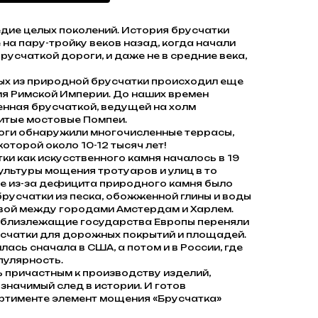
едие целых поколений. История брусчатки
 на пару-тройку веков назад, когда начали
усчаткой дороги, и даже не в средние века,
ых из природной брусчатки происходил еще
я Римской Империи. До наших времен
нная брусчаткой, ведущей на холм
нитые мостовые Помпеи.
логи обнаружили многочисленные террасы,
оторой около 10-12 тысяч лет!
и как искусственного камня началось в 19
культуры мощения тротуаров и улиц в то
де из-за дефицита природного камня было
русчатки из песка, обожженной глины и воды
вой между городами Амстердам и Харлем.
 близлежащие государства Европы переняли
счатки для дорожных покрытий и площадей.
ась сначала в США, а потом и в России, где
пулярность.
 причастным к производству изделий,
значимый след в истории. И готов
ртименте элемент мощения «Брусчатка»