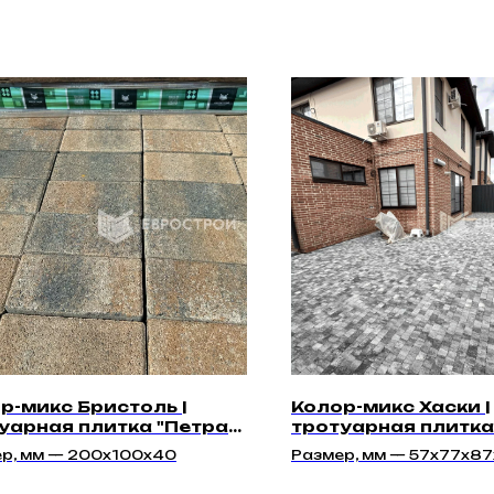
р-микс Бристоль |
Колор-микс Хаски |
уарная плитка "Петра
тротуарная плитка
" | Гладкая
"Квантум 40мм" | Г
р, мм — 200x100x40
Размер, мм — 57х77х87
77х97х87х40, 97х117х