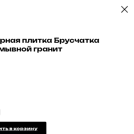
арная плитка Брусчатка
омывной гранит
ть в корзину