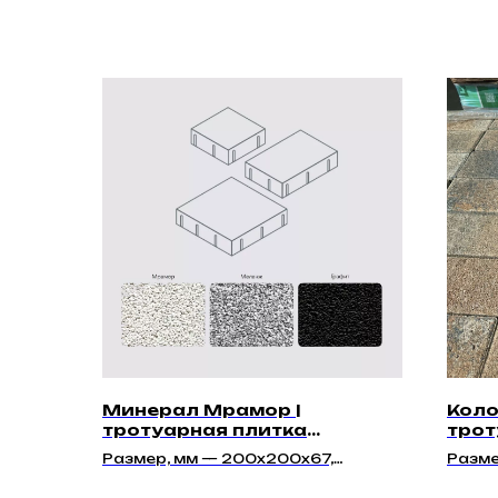
Минерал Мрамор |
Коло
тротуарная плитка
трот
"Модерн Премиум 67мм"
40мм
Размер, мм — 200x200x67,
Разме
200х300х67, 300х300х67