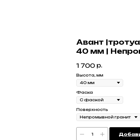
Авант |троту
40 мм | Непр
р.
1 700
Высота, мм
Фаска
Поверхность
Добави