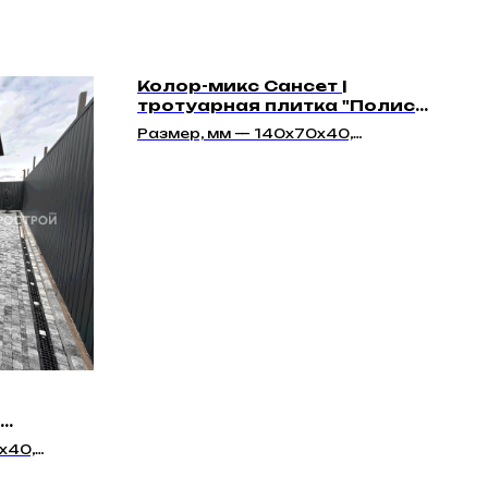
Колор-микс Сансет |
тротуарная плитка "Полис
40мм" | Гладкая
Размер, мм — 140х70х40,
140х140х40, 210х140х40
ладкая
х40,
87х40