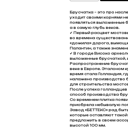
Брусчатка – это про насл
уходит своими корнями не
появляться выложенные бр
а в самую глубь веков.
✔ Первый расцвет мостов
во времена существовани
«дожила» дорога, вымоще
Палантин, а также знаме
✔ В городе Високо архео
выложенные брусчаткой, к
Распространение брусчатк
веке в Европе. Эталоном 
время стала Голландия, г
налажено производство б
для строительства мосто
После успеха голландцев
способ производства бру
Со временем плитка появил
приобрела небывалую по
Завод «БЕТТЕКС» рад быть
которые оставляют такой 
предложить в своем ассо
высотой 100 мм.