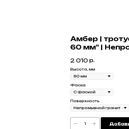
Амбер | троту
60 мм" | Непр
р.
2 010
Высота, мм
Фаска
Поверхность
Добави