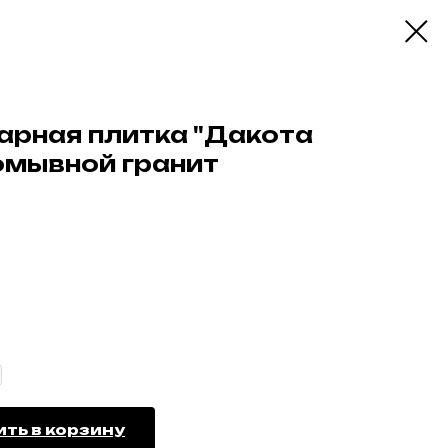
арная плитка "Дакота
омывной гранит
ть в корзину