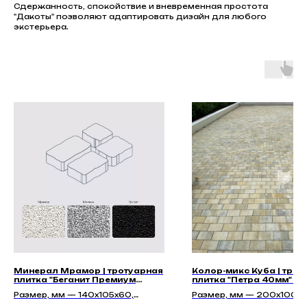
Сдержанность, спокойствие и вневременная простота
"Дакоты" позволяют адаптировать дизайн для любого
экстерьера.
Минерал Мрамор | тротуарная
Колор-микс Куба | трот
плитка "Беганит Премиум
плитка "Петра 40мм" | 
60мм"
Размер, мм — 140х105х60,
Размер, мм — 200x100x
210х140х60, 140х140х60,