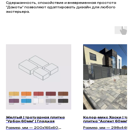
Сдержанность, спокойствие и вневременная простота
"Дакоты" позволяют адаптировать дизайн для любого
экстерьера.
Желтый | тротуарная плитка
Колор-микс Хаски | тро
"Урбан 60мм" | Гладкая
плитка "Аспект 60мм" |
Размер, мм — 200х165х60,
Размер, мм — 298х448х6
250х165х60, 295х200х60,
298х298х60, 298х148х6