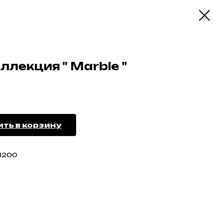
ллекция " Marble "
ть в корзину
1200