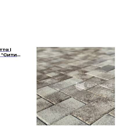
та |
 "Сити
5,
5