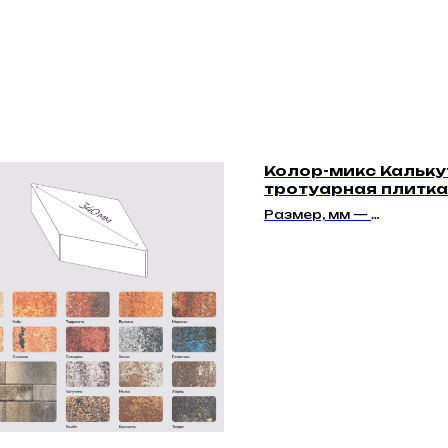
Колор-микс Калькут
тротуарная плитка
45мм" | Гладкая
Размер, мм —
140х105х45, 210х140х4
140х140х45, 175х140х4