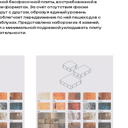
ной бесфасочной плиты, востребованной в
м форматах. За счёт отсутствия фаски
руг с другом, образуя единый уровень
 облегчает передвижение по ней пешеходов с
каблуках. Представлена набором из 4 камней,
и с минимальной подрезкой укладывать плиту
ательности.