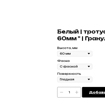
Белый | троту
60мм " | Гран
Высота, мм
Фаска
Поверхность
Добави