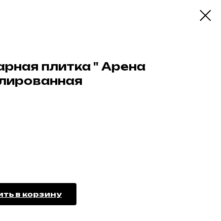
арная плитка " Арена
улированная
ть в корзину