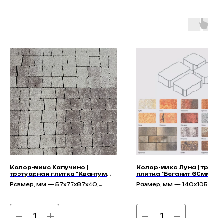
Колор-микс Капучино |
Колор-микс Луна | тро
тротуарная плитка "Квантум
плитка "Беганит 60мм" |
40мм" | Гладкая
Гладкая
Размер, мм — 57х77х87х40,
Размер, мм — 140х105х60
77х97х87х40, 97х117х87х40
210х140х60, 140х140х60,
175х140х60