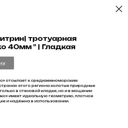
Цитрин| тротуарная
ко 40мм " | Гладкая
ну
ко» отсылает к средиземноморским
 странах этого региона колотые природные
только в стеновой кладке, но и в мощении
ико» имеет идеальную геометрию, плотное
дке и надёжна в использовании.