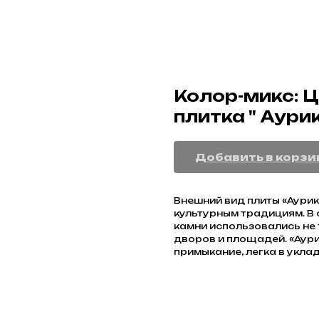
Колор-микс: 
плитка " Аури
Добавить в корзи
Внешний вид плиты «Аури
культурным традициям. В
камни использовались не 
дворов и площадей. «Аур
примыкание, легка в укла