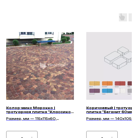
Колор-микс Марокко |
Коричневый | тротуарн
тротуарная плитка "Классико
плитка "Беганит 60мм" |
60мм" | Гладкая
Гладкая
Размер, мм — 115х115х60,
Размер, мм — 140х105х60
115х91х60, 86х83х60
210х140х60, 140х140х60,
175х140х60