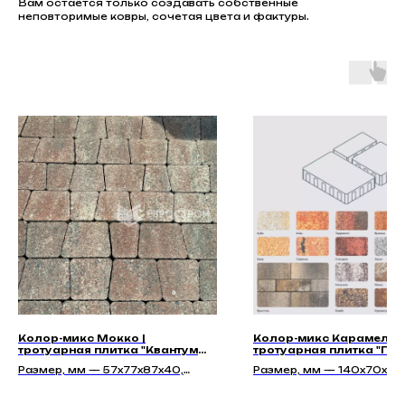
Вам остаётся только создавать собственные
неповторимые ковры, сочетая цвета и фактуры.
Колор-микс Мокко |
Колор-микс Карамель |
тротуарная плитка "Квантум
тротуарная плитка "По
40мм" | Гладкая
40мм" | Гладкая
Размер, мм — 57х77х87х40,
Размер, мм — 140х70х40
77х97х87х40, 97х117х87х40
140х140х40, 210х140х40