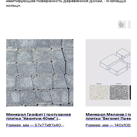
имитирующая поверхность деревянной доски, - «Палаццо
хольц».
Минерал Графит | тротуарная
Минерал Меланж | тро
плитка "Квантум 40мм" |
плитка "Беганит Преми
Гладкая
60мм"
Размер, мм — 57х77х87х40,
Размер, мм — 140х105х60
77х97х87х40, 97х117х87х40
210х140х60, 140х140х60,
175х140х60