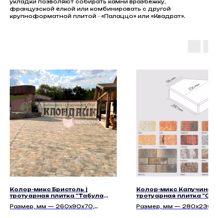
укладки позволяют собирать камни вразбежку,
французской ёлкой или комбинировать с другой
крупноформатной плитой - «Палаццо» или «Квадрат».
Колор-микс Бристоль |
Колор-микс Капучино |
тротуарная плитка "Табула
тротуарная плитка "Си
70мм" | Гладкая
60мм" | Гладкая
Размер, мм — 260х90х70,
Размер, мм — 280х236х
351х90х70, 428х90х70,