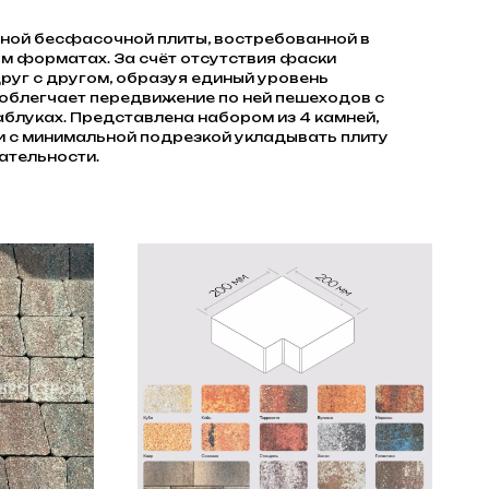
ной бесфасочной плиты, востребованной в
м форматах. За счёт отсутствия фаски
руг с другом, образуя единый уровень
 облегчает передвижение по ней пешеходов с
каблуках. Представлена набором из 4 камней,
и с минимальной подрезкой укладывать плиту
ательности.