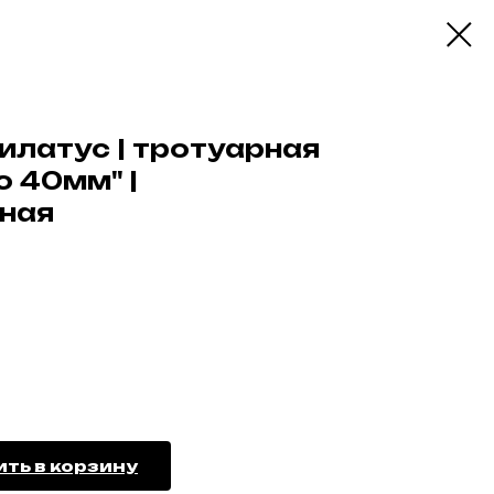
илатус | тротуарная
ю 40мм" |
ная
ть в корзину