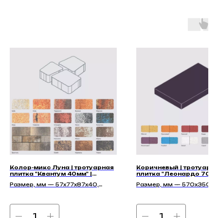
Колор-микс Луна | тротуарная
Коричневый | тротуарн
плитка "Квантум 40мм" |
плитка "Леонардо 70мм
Гладкая
Гладкая
Размер, мм — 57х77х87х40,
Размер, мм — 570x350x
77х97х87х40, 97х117х87х40