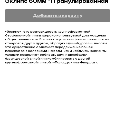
Эклипс 60мм " | Гранулированная
Добавить в корзину
«Эклипс» - это разновидность крупноформатной
бесфасочной плиты, широко используемой для мощения
общественных зон. За счёт отсутствия фаски плиты плотно
стыкуются друг с другом, образую единый уровень высоты,
что существенно облегчает передвижение по ней
пешеходов с колясками, на роли- ках и каблуках. Варианты
укладки позволяют собирать камни вразбежку,
французской ёлкой или комбинировать с другой
крупноформатной плитой - «Палаццо» или «Квадрат».