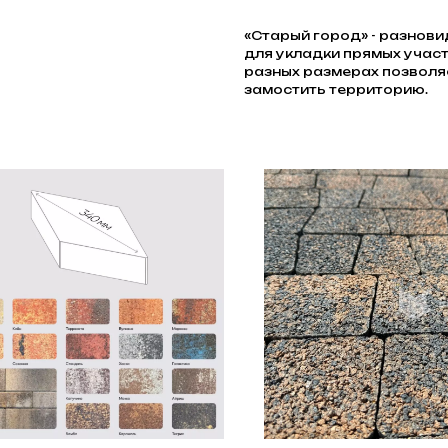
«Старый город» - разнов
для укладки прямых участ
разных размерах позволяе
замостить территорию.