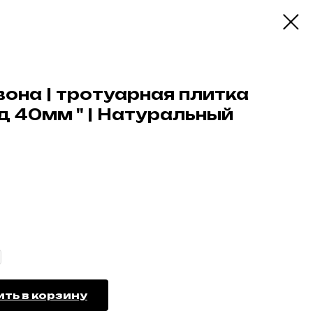
вона | тротуарная плитка
д 40мм " | Натуральный
ть в корзину