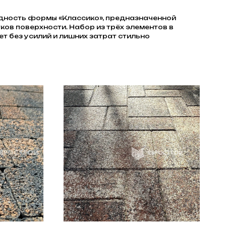
идность формы «Классико», предназначенной
ков поверхности. Набор из трёх элементов в
т без усилий и лишних затрат стильно