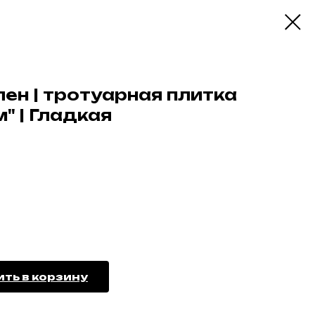
ен | тротуарная плитка
" | Гладкая
ть в корзину