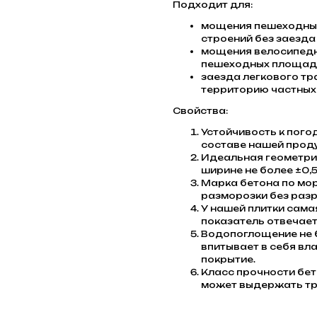
Подходит для:
мощения пешеходных
строений без заезда
мощения велосипедн
пешеходных площадо
заезда легкового тр
территорию частных 
Свойства:
Устойчивость к пого
составе нашей проду
Идеальная геометрия
ширине не более ±0,5
Марка бетона по мо
разморозки без разр
У нашей плитки сама
показатель отвечает
Водопоглощение не б
впитывает в себя вла
покрытие.
Класс прочности бет
может выдержать тр