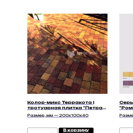
Колор-микс Терракота |
Серы
тротуарная плитка "Петра
"Ром
40мм" | Гладкая
Размер, мм — 200x100x40
Разме
В корзину