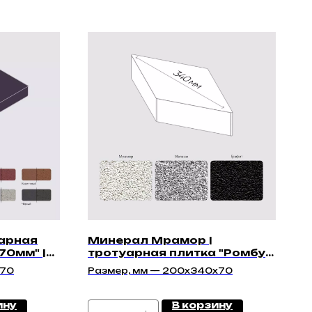
арная
Минерал Мрамор |
70мм" |
тротуарная плитка "Ромбус
Премиум 70мм"
x70
Размер, мм — 200х340х70
ину
В корзину