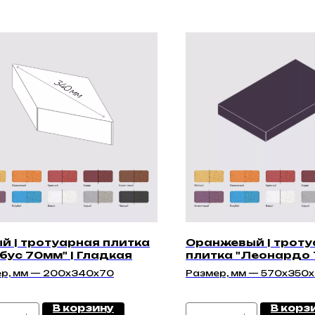
й | тротуарная плитка
Оранжевый | троту
бус 70мм" | Гладкая
плитка "Леонардо 
Гладкая
р, мм — 200х340х70
Размер, мм — 570x350
В корзину
В корз