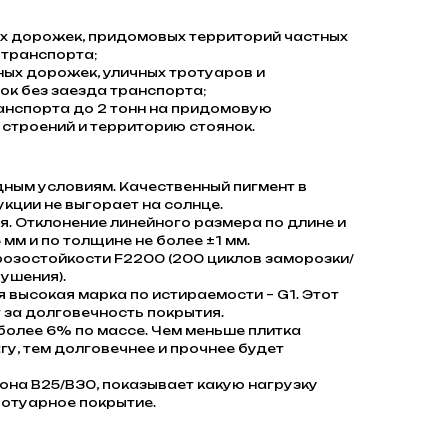
 дорожек, придомовых территорий частных
 транспорта;
ых дорожек, уличных тротуаров и
к без заезда транспорта;
анспорта до 2 тонн на придомовую
строений и территорию стоянок.
дным условиям. Качественный пигмент в
кции не выгорает на солнце.
. Отклонение линейного размера по длине и
 мм и по толщине не более ±1 мм.
розостойкости F2200 (200 циклов заморозки/
ушения).
я высокая марка по истираемости – G1. Этот
 за долговечность покрытия.
олее 6% по массе. Чем меньше плитка
гу, тем долговечнее и прочнее будет
она В25/В30, показывает какую нагрузку
отуарное покрытие.