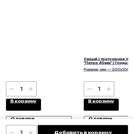
250х165х60, 295х200х60,
350х165х60
Серый | тротуарная пли
"Петра 40мм" | Гладкая
Размер, мм — 200x100x
В корзину
В корзину
О товаре
О товаре
Добавить в корзину