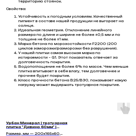
территорию стоянок.
Свойства:
Устойчивость к погодным условиям. Качественный
пигмент в составе нашей продукции не выгорает на
солнце.
Идеальная геометрия. Отклонение линейного
размера по длине и ширине не более ±0,5 мм и по
толщине не более ±1 мм.
Марка бетона по морозостойкости F2200 (200
циклов заморозки/разморозки без разрушения).
У нашей плитки самая высокая марка по
истираемости – G1. Этот показатель отвечает за
долговечность покрытия.
Водопоглощение не более 6% по массе. Чем меньше
плитка впитывает в себя влагу, тем долговечнее и
прочнее будет покрытие.
Класс прочности бетона В25/В30, показывает какую
нагрузку может выдержать тротуарное покрытие.
Урбан Минерал | тротуарная
плитка "Дивино 60мм" |
Гладкая
Размер, мм — 200х165х60,