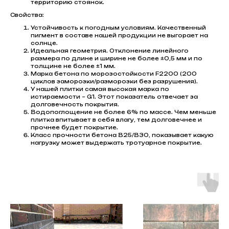
территорию стоянок.
Свойства:
Устойчивость к погодным условиям. Качественный
пигмент в составе нашей продукции не выгорает на
солнце.
Идеальная геометрия. Отклонение линейного
размера по длине и ширине не более ±0,5 мм и по
толщине не более ±1 мм.
Марка бетона по морозостойкости F2200 (200
циклов заморозки/разморозки без разрушения).
У нашей плитки самая высокая марка по
истираемости – G1. Этот показатель отвечает за
долговечность покрытия.
Водопоглощение не более 6% по массе. Чем меньше
плитка впитывает в себя влагу, тем долговечнее и
прочнее будет покрытие.
Класс прочности бетона В25/В30, показывает какую
нагрузку может выдержать тротуарное покрытие.