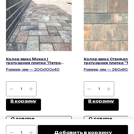
Колор-микс Мокко |
Колор-микс Стендаль |
тротуарная плитка "Петра
тротуарная плитка "Та
40мм" | Гладкая
70мм" | Гладкая
Размер, мм — 200x100x40
Размер, мм — 260х90х70
351х90х70, 428х90х70,
455х142х70, 584х142х70
В корзину
В корзину
О товаре
О товаре
Добавить в корзину