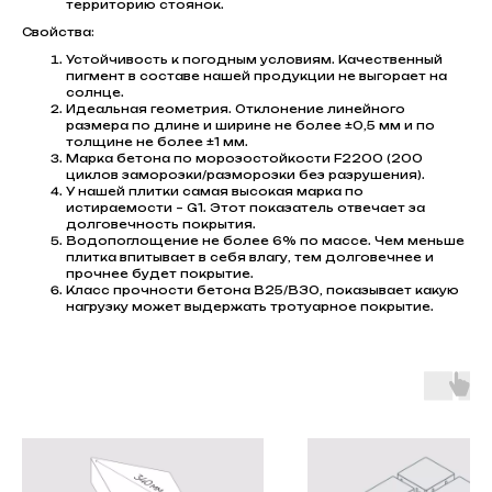
территорию стоянок.
Свойства:
Устойчивость к погодным условиям. Качественный
пигмент в составе нашей продукции не выгорает на
солнце.
Идеальная геометрия. Отклонение линейного
размера по длине и ширине не более ±0,5 мм и по
толщине не более ±1 мм.
Марка бетона по морозостойкости F2200 (200
циклов заморозки/разморозки без разрушения).
У нашей плитки самая высокая марка по
истираемости – G1. Этот показатель отвечает за
долговечность покрытия.
Водопоглощение не более 6% по массе. Чем меньше
плитка впитывает в себя влагу, тем долговечнее и
прочнее будет покрытие.
Класс прочности бетона В25/В30, показывает какую
нагрузку может выдержать тротуарное покрытие.