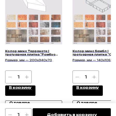
Колор-микс Терракота |
Колор-микс Бамбл |
тротуарная плитка "Ромбус
тротуарная плитка "Сит
70мм" | Гладкая
| Гладкая
Размер, мм — 200х340х70
Размер, мм — 140х105х45
210х140х45, 140х140х45,
175х140х45
В корзину
В корзину
О товаре
О товаре
Добавить в корзину