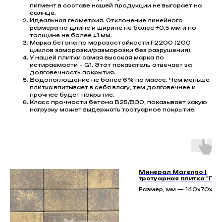
пигмент в составе нашей продукции не выгорает на
солнце.
Идеальная геометрия. Отклонение линейного
размера по длине и ширине не более ±0,5 мм и по
толщине не более ±1 мм.
Марка бетона по морозостойкости F2200 (200
циклов заморозки/разморозки без разрушения).
У нашей плитки самая высокая марка по
истираемости – G1. Этот показатель отвечает за
долговечность покрытия.
Водопоглощение не более 6% по массе. Чем меньше
плитка впитывает в себя влагу, тем долговечнее и
прочнее будет покрытие.
Класс прочности бетона В25/В30, показывает какую
нагрузку может выдержать тротуарное покрытие.
Минерал Marengo |
тротуарная плитка "По
40мм"
Размер, мм — 140х70х40
140х140х40, 210х140х40