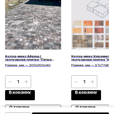
Колор-микс Айриш |
Колор-микс Карамель |
тротуарная плитка "Петра
тротуарная плитка "Кв
40мм" | Гладкая
40мм" | Гладкая
Размер, мм — 200x100x40
Размер, мм — 57х77х87х
77х97х87х40, 97х117х87х
В корзину
В корзину
О товаре
О товаре