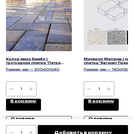
Колор-микс Бамбл |
Минерал Меланж | тро
тротуарная плитка "Петра
плитка "Беганит Преми
40мм" | Гладкая
60мм"
Размер, мм — 200x100x40
Размер, мм — 140х105х60
210х140х60, 140х140х60,
175х140х60
В корзину
В корзину
О товаре
О товаре
Добавить в корзину