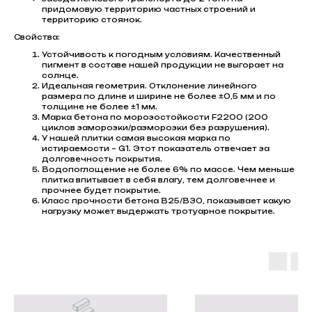
придомовую территорию частных строений и
территорию стоянок.
Свойства:
Устойчивость к погодным условиям. Качественный
пигмент в составе нашей продукции не выгорает на
солнце.
Идеальная геометрия. Отклонение линейного
размера по длине и ширине не более ±0,5 мм и по
толщине не более ±1 мм.
Марка бетона по морозостойкости F2200 (200
циклов заморозки/разморозки без разрушения).
У нашей плитки самая высокая марка по
истираемости – G1. Этот показатель отвечает за
долговечность покрытия.
Водопоглощение не более 6% по массе. Чем меньше
плитка впитывает в себя влагу, тем долговечнее и
прочнее будет покрытие.
Класс прочности бетона В25/В30, показывает какую
нагрузку может выдержать тротуарное покрытие.