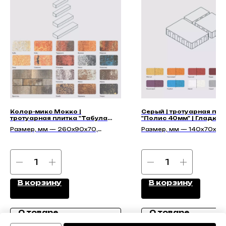
Колор-микс Мокко |
Серый | тротуарная пли
тротуарная плитка "Табула
"Полис 40мм" | Гладкая
70мм" | Гладкая
Размер, мм — 260х90х70,
Размер, мм — 140х70х40
351х90х70, 428х90х70,
140х140х40, 210х140х40
455х142х70, 584х142х70
В корзину
В корзину
О товаре
О товаре