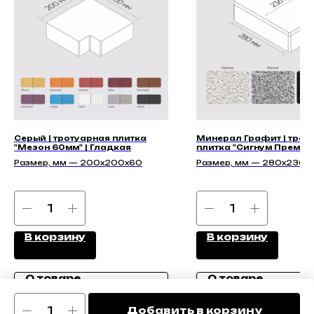
Серый | тротуарная плитка
Минерал Графит | трот
"Мезон 60мм" | Гладкая
плитка "Сигнум Премиу
60мм"
Размер, мм — 200х200х60
Размер, мм — 280х236х
В корзину
В корзину
О товаре
О товаре
Добавить в корзину