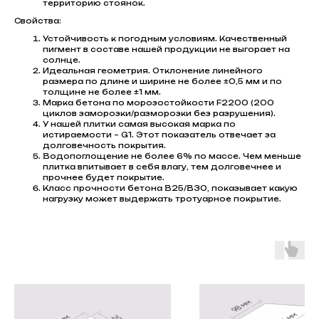
территорию стоянок.
Свойства:
Устойчивость к погодным условиям. Качественный
пигмент в составе нашей продукции не выгорает на
солнце.
Идеальная геометрия. Отклонение линейного
размера по длине и ширине не более ±0,5 мм и по
толщине не более ±1 мм.
Марка бетона по морозостойкости F2200 (200
циклов заморозки/разморозки без разрушения).
У нашей плитки самая высокая марка по
истираемости – G1. Этот показатель отвечает за
долговечность покрытия.
Водопоглощение не более 6% по массе. Чем меньше
плитка впитывает в себя влагу, тем долговечнее и
прочнее будет покрытие.
Класс прочности бетона В25/В30, показывает какую
нагрузку может выдержать тротуарное покрытие.