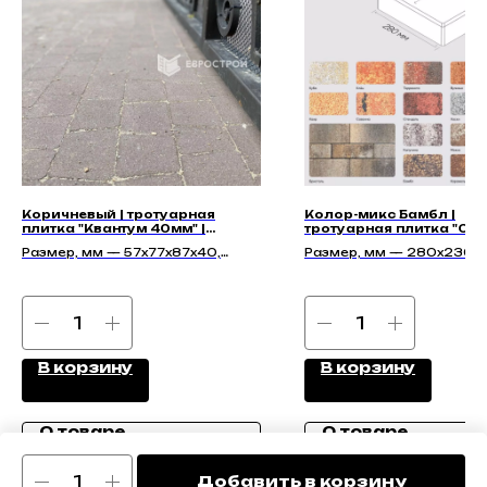
Коричневый | тротуарная
Колор-микс Бамбл |
плитка "Квантум 40мм" |
тротуарная плитка "Си
Гладкая
60мм" | Гладкая
Размер, мм — 57х77х87х40,
Размер, мм — 280х236х
77х97х87х40, 97х117х87х40
В корзину
В корзину
О товаре
О товаре
Добавить в корзину