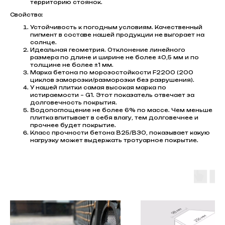
территорию стоянок.
Свойства:
Устойчивость к погодным условиям. Качественный
пигмент в составе нашей продукции не выгорает на
солнце.
Идеальная геометрия. Отклонение линейного
размера по длине и ширине не более ±0,5 мм и по
толщине не более ±1 мм.
Марка бетона по морозостойкости F2200 (200
циклов заморозки/разморозки без разрушения).
У нашей плитки самая высокая марка по
истираемости – G1. Этот показатель отвечает за
долговечность покрытия.
Водопоглощение не более 6% по массе. Чем меньше
плитка впитывает в себя влагу, тем долговечнее и
прочнее будет покрытие.
Класс прочности бетона В25/В30, показывает какую
нагрузку может выдержать тротуарное покрытие.