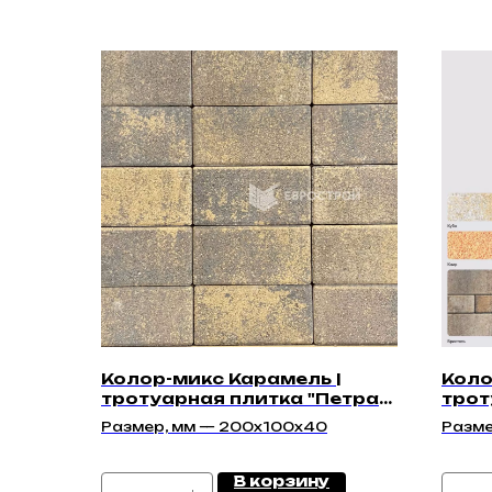
Колор-микс Карамель |
Коло
тротуарная плитка "Петра
трот
40мм" | Гладкая
"Лео
Размер, мм — 200x100x40
Разме
В корзину