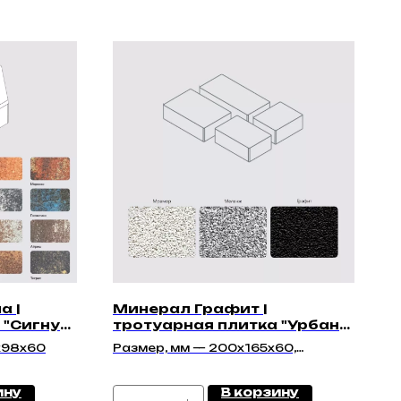
а |
Минерал Графит |
 "Сигнум
тротуарная плитка "Урбан
60мм" | Гладкая
х98х60
Размер, мм — 200х165х60,
250х165х60, 295х200х60,
350х165х60
ину
В корзину