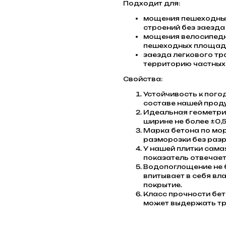
Подходит для:
мощения пешеходных
строений без заезда
мощения велосипедн
пешеходных площадо
заезда легкового тр
территорию частных 
Свойства:
Устойчивость к пого
составе нашей проду
Идеальная геометрия
ширине не более ±0,5
Марка бетона по мо
разморозки без разр
У нашей плитки сама
показатель отвечает
Водопоглощение не б
впитывает в себя вла
покрытие.
Класс прочности бет
может выдержать тр