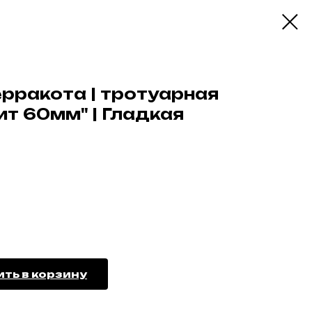
ерракота | тротуарная
ит 60мм" | Гладкая
ть в корзину