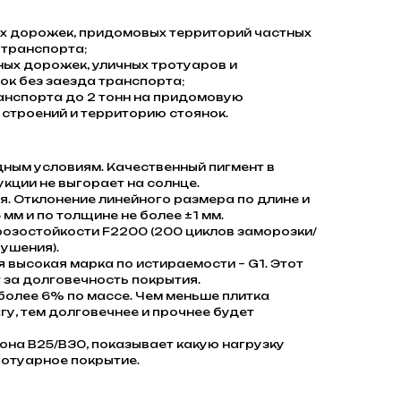
 дорожек, придомовых территорий частных
 транспорта;
ых дорожек, уличных тротуаров и
к без заезда транспорта;
анспорта до 2 тонн на придомовую
строений и территорию стоянок.
дным условиям. Качественный пигмент в
кции не выгорает на солнце.
. Отклонение линейного размера по длине и
 мм и по толщине не более ±1 мм.
розостойкости F2200 (200 циклов заморозки/
ушения).
я высокая марка по истираемости – G1. Этот
 за долговечность покрытия.
олее 6% по массе. Чем меньше плитка
гу, тем долговечнее и прочнее будет
она В25/В30, показывает какую нагрузку
отуарное покрытие.