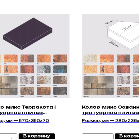
р-микс Терракота |
Колор-микс Саванн
уарная плитка
тротуарная плитка
нардо 70мм" | Гладкая
60мм" | Гладкая
р, мм — 570x350x70
Размер, мм — 280х236
В корзину
В корз