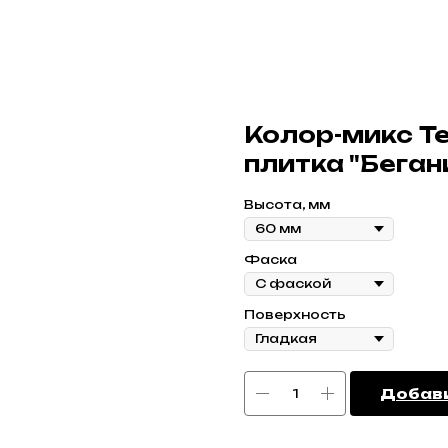
Колор-микс Т
плитка "Беган
Высота, мм
Фаска
Поверхность
Добави