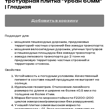
тротуарная плитка "Урбан 60мм"
| Гладкая
Добавить в корзину
Подходит для:
мощения пешеходных дорожек, придомовых
территорий частных строений без заезда транспорта;
мощения велосипедных дорожек, уличных тротуаров
и пешеходных площадок без заезда транспорта;
заезда легкового транспорта до 2 тонн на
придомовую территорию частных строений и
территорию стоянок.
Свойства:
Устойчивость к погодным условиям. Качественный
пигмент в составе нашей продукции не выгорает на
солнце.
Идеальная геометрия. Отклонение линейного
размера по длине и ширине не более ±0,5 мм и по
толщине не более ±1 мм.
Марка бетона по морозостойкости F2200 (200
циклов заморозки/разморозки без разрушения).
У нашей плитки самая высокая марка по
истираемости – G1. Этот показатель отвечает за